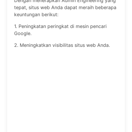
Dengan menerapkan Admin Engineering yang
tepat, situs web Anda dapat meraih beberapa
keuntungan berikut:
1. Peningkatan peringkat di mesin pencari
Google.
2. Meningkatkan visibilitas situs web Anda.