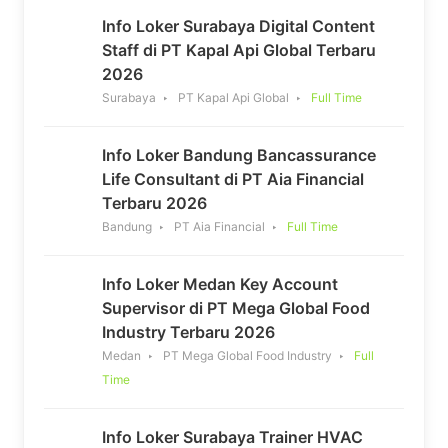
Info Loker Surabaya Digital Content
Staff di PT Kapal Api Global Terbaru
2026
Surabaya
PT Kapal Api Global
Full Time
Info Loker Bandung Bancassurance
Life Consultant di PT Aia Financial
Terbaru 2026
Bandung
PT Aia Financial
Full Time
Info Loker Medan Key Account
Supervisor di PT Mega Global Food
Industry Terbaru 2026
Medan
PT Mega Global Food Industry
Full
Time
Info Loker Surabaya Trainer HVAC