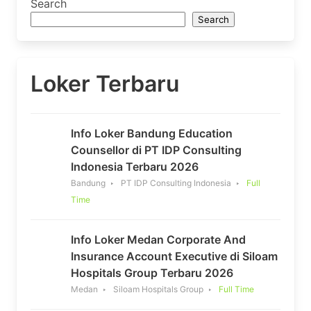
Search
Search
Loker Terbaru
Info Loker Bandung Education
Counsellor di PT IDP Consulting
Indonesia Terbaru 2026
Bandung
PT IDP Consulting Indonesia
Full
Time
Info Loker Medan Corporate And
Insurance Account Executive di Siloam
Hospitals Group Terbaru 2026
Medan
Siloam Hospitals Group
Full Time