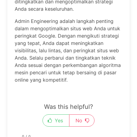
ditingkatkan dan mengoptimalkan strategi
Anda secara keseluruhan.
Admin Engineering adalah langkah penting
dalam mengoptimalkan situs web Anda untuk
peringkat Google. Dengan mengikuti strategi
yang tepat, Anda dapat meningkatkan
visibilitas, lalu lintas, dan peringkat situs web
Anda. Selalu perbarui dan tingkatkan teknik
Anda sesuai dengan perkembangan algoritma
mesin pencari untuk tetap bersaing di pasar
online yang kompetitif.
Was this helpful?
Yes
No
0
/
0