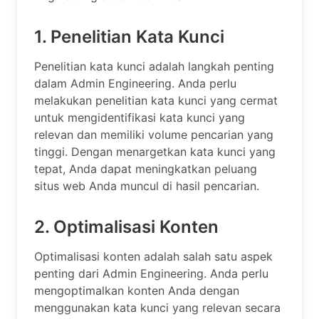
1. Penelitian Kata Kunci
Penelitian kata kunci adalah langkah penting
dalam Admin Engineering. Anda perlu
melakukan penelitian kata kunci yang cermat
untuk mengidentifikasi kata kunci yang
relevan dan memiliki volume pencarian yang
tinggi. Dengan menargetkan kata kunci yang
tepat, Anda dapat meningkatkan peluang
situs web Anda muncul di hasil pencarian.
2. Optimalisasi Konten
Optimalisasi konten adalah salah satu aspek
penting dari Admin Engineering. Anda perlu
mengoptimalkan konten Anda dengan
menggunakan kata kunci yang relevan secara