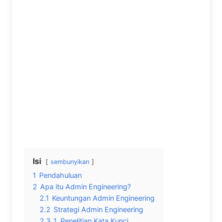
Isi
sembunyikan
1
Pendahuluan
2
Apa itu Admin Engineering?
2.1
Keuntungan Admin Engineering
2.2
Strategi Admin Engineering
2.3
1. Penelitian Kata Kunci