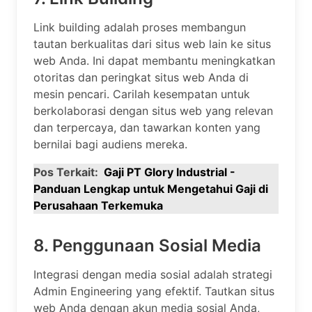
Link building adalah proses membangun
tautan berkualitas dari situs web lain ke situs
web Anda. Ini dapat membantu meningkatkan
otoritas dan peringkat situs web Anda di
mesin pencari. Carilah kesempatan untuk
berkolaborasi dengan situs web yang relevan
dan terpercaya, dan tawarkan konten yang
bernilai bagi audiens mereka.
Pos Terkait:
Gaji PT Glory Industrial -
Panduan Lengkap untuk Mengetahui Gaji di
Perusahaan Terkemuka
8. Penggunaan Sosial Media
Integrasi dengan media sosial adalah strategi
Admin Engineering yang efektif. Tautkan situs
web Anda dengan akun media sosial Anda,