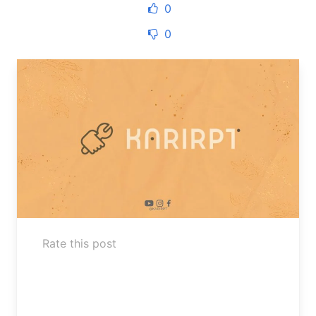
0
0
Rate this post