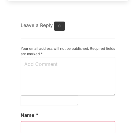
Leave a Reply
0
Your email address will not be published. Required fields
are marked
*
Name
*