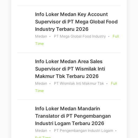
Info Loker Medan Key Account
Supervisor di PT Mega Global Food
Industry Terbaru 2026
Medan
PT Mega Global Food Industry
Full
Time
Info Loker Medan Area Sales
Supervisor di PT Wismilak Inti
Makmur Tbk Terbaru 2026
Medan
PT Wismilak Inti Makmur Tbk
Full
Time
Info Loker Medan Mandarin
Translator di PT Pengembangan
Industri Logam Terbaru 2026
Medan
PT Pengembangan Industri Logam
Full Time