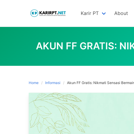
Skip
to
Karir PT
About
content
AKUN FF GRATIS: NI
Home
Informasi
Akun FF Gratis: Nikmati Sensasi Bermai