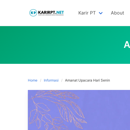
Skip
to
Karir PT
About
content
A
Home
Informasi
Amanat Upacara Hari Senin