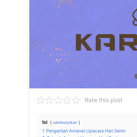
Rate this post
Isi
sembunyikan
1
Pengertian Amanat Upacara Hari Senin