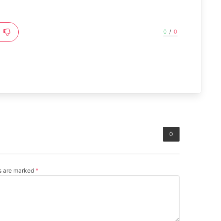
0
/
0
0
ds are marked
*