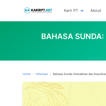
Skip
to
Karir PT
About
content
BAHASA SUNDA:
Home
Informasi
Bahasa Sunda: Keindahan dan Keunikan