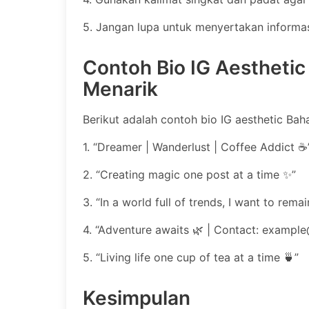
5. Jangan lupa untuk menyertakan informasi
Contoh Bio IG Aesthetic
Menarik
Berikut adalah contoh bio IG aesthetic Baha
1. “Dreamer | Wanderlust | Coffee Addict ☕️
2. “Creating magic one post at a time ✨”
3. “In a world full of trends, I want to remai
4. “Adventure awaits 🌿 | Contact:
example
5. “Living life one cup of tea at a time 🍵”
Kesimpulan