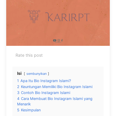
Rate this post
Isi
sembunyikan
1
Apa Itu Bio Instagram Islami?
2
Keuntungan Memiliki Bio Instagram Islami
3
Contoh Bio Instagram Islami
4
Cara Membuat Bio Instagram Islami yang
Menarik
5
Kesimpulan