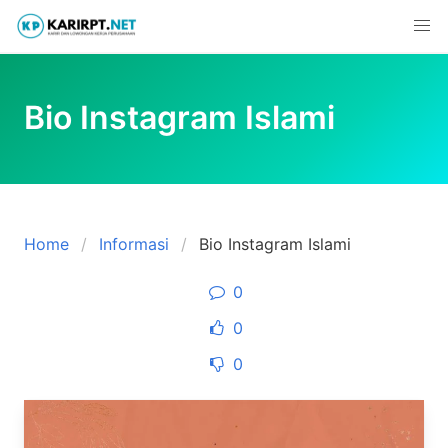
Skip
to
content
Bio Instagram Islami
Home
Informasi
Bio Instagram Islami
0
0
0