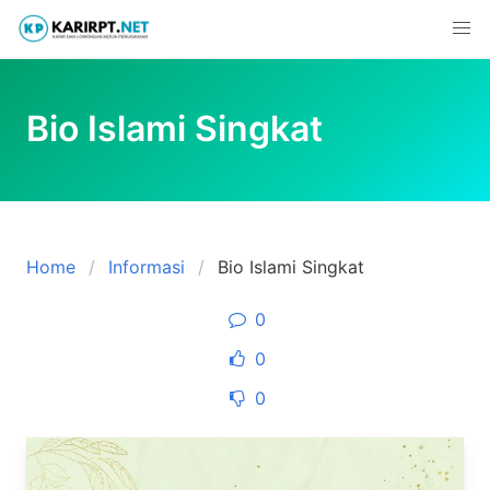
Skip
to
content
Bio Islami Singkat
Home
Informasi
Bio Islami Singkat
0
0
0