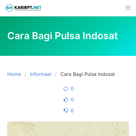
Skip
to
content
Cara Bagi Pulsa Indosat
Home
Informasi
Cara Bagi Pulsa Indosat
0
0
0