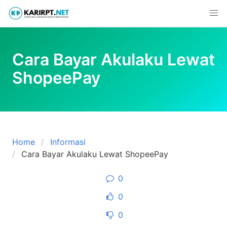
Skip
to
content
Cara Bayar Akulaku Lewat
ShopeePay
Home
Informasi
Cara Bayar Akulaku Lewat ShopeePay
0
0
0