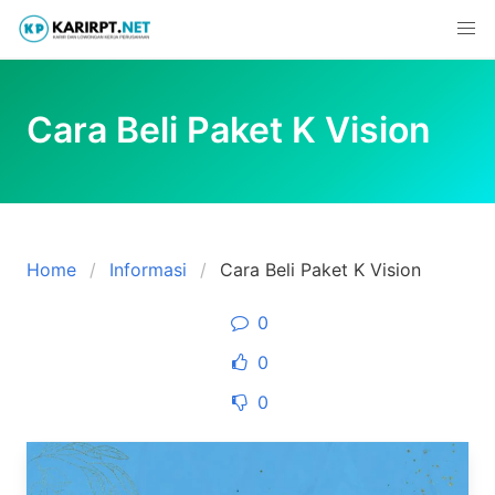
Skip
to
content
Cara Beli Paket K Vision
Home
Informasi
Cara Beli Paket K Vision
0
0
0