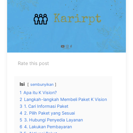
Rate this post
Isi
sembunyikan
1
Apa itu K Vision?
2
Langkah-langkah Membeli Paket K Vision
3
1. Cari Informasi Paket
4
2. Pilih Paket yang Sesuai
5
3. Hubungi Penyedia Layanan
6
4. Lakukan Pembayaran