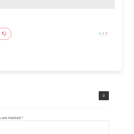
0
/
0
0
ds are marked
*