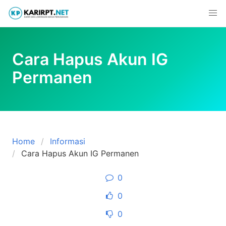
Skip
to
content
Cara Hapus Akun IG
Permanen
Home
Informasi
Cara Hapus Akun IG Permanen
0
0
0