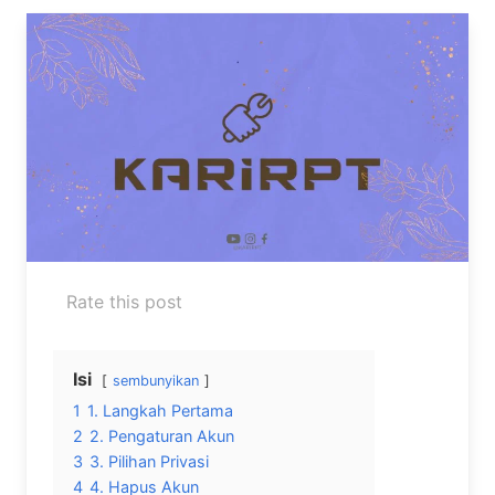
Rate this post
Isi
sembunyikan
1
1. Langkah Pertama
2
2. Pengaturan Akun
3
3. Pilihan Privasi
4
4. Hapus Akun