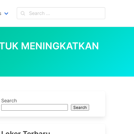
s
NTUK MENINGKATKAN
Search
Search
Loker Terbaru