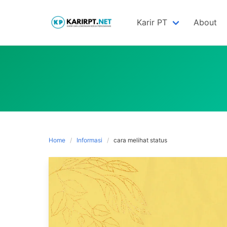
Skip
to
Karir PT
About
content
Home
Informasi
cara melihat status