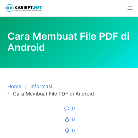
Skip
to
content
Cara Membuat File PDF di
Android
Home
Informasi
Cara Membuat File PDF di Android
0
0
0