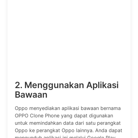
2. Menggunakan Aplikasi
Bawaan
Oppo menyediakan aplikasi bawaan bernama
OPPO Clone Phone yang dapat digunakan
untuk memindahkan data dari satu perangkat
Oppo ke perangkat Oppo lainnya. Anda dapat
mengunduh aplikasi ini melalui Google Play