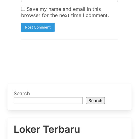
Save my name and email in this
browser for the next time I comment.
Search
Search
Loker Terbaru