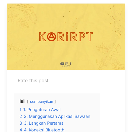
Rate this post
Isi
sembunyikan
1
1. Pengaturan Awal
2
2. Menggunakan Aplikasi Bawaan
3
3. Langkah Pertama
4
4. Koneksi Bluetooth