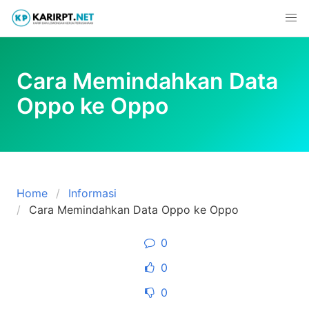
Skip
to
content
Cara Memindahkan Data
Oppo ke Oppo
Home
Informasi
Cara Memindahkan Data Oppo ke Oppo
0
0
0