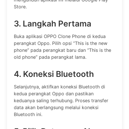
Store.
3. Langkah Pertama
Buka aplikasi OPPO Clone Phone di kedua
perangkat Oppo. Pilih opsi “This is the new
phone” pada perangkat baru dan “This is the
old phone” pada perangkat lama.
4. Koneksi Bluetooth
Selanjutnya, aktifkan koneksi Bluetooth di
kedua perangkat Oppo dan pastikan
keduanya saling terhubung. Proses transfer
data akan berlangsung melalui koneksi
Bluetooth ini.