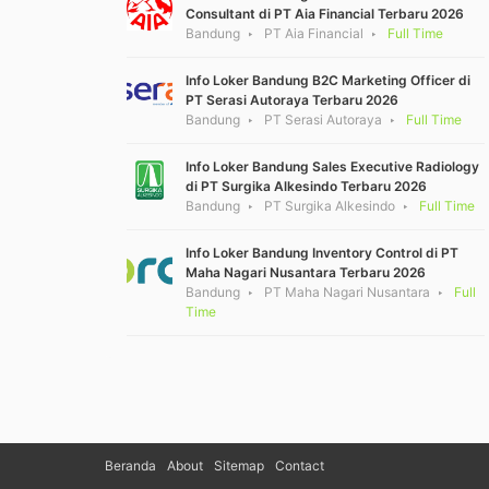
Consultant di PT Aia Financial Terbaru 2026
Bandung
PT Aia Financial
Full Time
Info Loker Bandung B2C Marketing Officer di
PT Serasi Autoraya Terbaru 2026
Bandung
PT Serasi Autoraya
Full Time
Info Loker Bandung Sales Executive Radiology
di PT Surgika Alkesindo Terbaru 2026
Bandung
PT Surgika Alkesindo
Full Time
Info Loker Bandung Inventory Control di PT
Maha Nagari Nusantara Terbaru 2026
Bandung
PT Maha Nagari Nusantara
Full
Time
Beranda
About
Sitemap
Contact