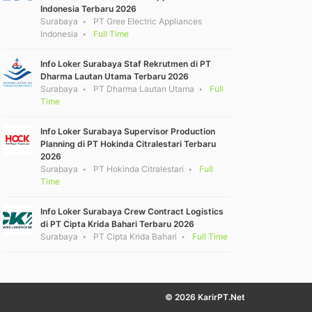
Indonesia Terbaru 2026
Surabaya
PT Gree Electric Appliances
Indonesia
Full Time
Info Loker Surabaya Staf Rekrutmen di PT
Dharma Lautan Utama Terbaru 2026
Surabaya
PT Dharma Lautan Utama
Full
Time
Info Loker Surabaya Supervisor Production
Planning di PT Hokinda Citralestari Terbaru
2026
Surabaya
PT Hokinda Citralestari
Full
Time
Info Loker Surabaya Crew Contract Logistics
di PT Cipta Krida Bahari Terbaru 2026
Surabaya
PT Cipta Krida Bahari
Full Time
© 2026 KarirPT.Net