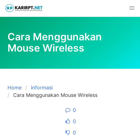
Skip
to
content
Cara Menggunakan
Mouse Wireless
Home
Informasi
Cara Menggunakan Mouse Wireless
0
0
0