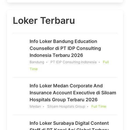
Loker Terbaru
Info Loker Bandung Education
Counsellor di PT IDP Consulting
Indonesia Terbaru 2026
Bandung
PT IDP Consulting Indonesia
Full
Time
Info Loker Medan Corporate And
Insurance Account Executive di Siloam
Hospitals Group Terbaru 2026
Medan
Siloam Hospitals Group
Full Time
Info Loker Surabaya Digital Content