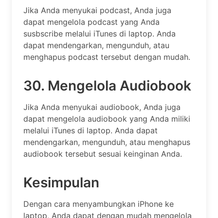
Jika Anda menyukai podcast, Anda juga
dapat mengelola podcast yang Anda
susbscribe melalui iTunes di laptop. Anda
dapat mendengarkan, mengunduh, atau
menghapus podcast tersebut dengan mudah.
30. Mengelola Audiobook
Jika Anda menyukai audiobook, Anda juga
dapat mengelola audiobook yang Anda miliki
melalui iTunes di laptop. Anda dapat
mendengarkan, mengunduh, atau menghapus
audiobook tersebut sesuai keinginan Anda.
Kesimpulan
Dengan cara menyambungkan iPhone ke
laptop, Anda dapat dengan mudah mengelola