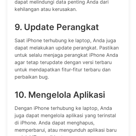
dapat melindungi data penting Anda dari
kehilangan atau kerusakan.
9. Update Perangkat
Saat iPhone terhubung ke laptop, Anda juga
dapat melakukan update perangkat. Pastikan
untuk selalu menjaga perangkat iPhone Anda
agar tetap terupdate dengan versi terbaru
untuk mendapatkan fitur-fitur terbaru dan
perbaikan bug.
10. Mengelola Aplikasi
Dengan iPhone terhubung ke laptop, Anda
juga dapat mengelola aplikasi yang terinstal
di iPhone. Anda dapat menghapus,
memperbarui, atau mengunduh aplikasi baru