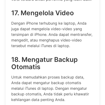
17. Mengelola Video
Dengan iPhone terhubung ke laptop, Anda
juga dapat mengelola video-video yang
tersimpan di iPhone. Anda dapat mentransfer,
mengedit, atau menghapus video-video
tersebut melalui iTunes di laptop.
18. Mengatur Backup
Otomatis
Untuk memudahkan proses backup data,
Anda dapat mengatur backup otomatis
melalui iTunes di laptop. Dengan mengatur
backup otomatis, Anda tidak perlu khawatir
kehilangan data penting Anda.