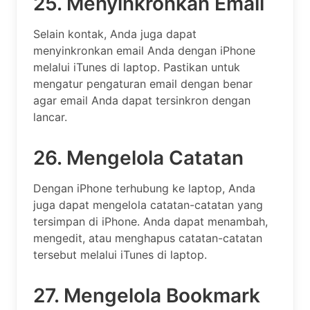
25. Menyinkronkan Email
Selain kontak, Anda juga dapat
menyinkronkan email Anda dengan iPhone
melalui iTunes di laptop. Pastikan untuk
mengatur pengaturan email dengan benar
agar email Anda dapat tersinkron dengan
lancar.
26. Mengelola Catatan
Dengan iPhone terhubung ke laptop, Anda
juga dapat mengelola catatan-catatan yang
tersimpan di iPhone. Anda dapat menambah,
mengedit, atau menghapus catatan-catatan
tersebut melalui iTunes di laptop.
27. Mengelola Bookmark