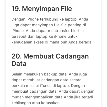
19. Menyimpan File
Dengan iPhone terhubung ke laptop, Anda
juga dapat menyimpan file-file penting di
iPhone. Anda dapat mentransfer file-file
tersebut dari laptop ke iPhone untuk
kemudahan akses di mana pun Anda berada.
20. Membuat Cadangan
Data
Selain melakukan backup data, Anda juga
dapat membuat cadangan data secara
berkala melalui iTunes di laptop. Dengan
membuat cadangan data, Anda dapat dengan
mudah mengembalikan data Anda jika terjadi
kehilangan atau kerusakan.