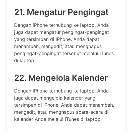
21. Mengatur Pengingat
Dengan iPhone terhubung ke laptop, Anda
juga dapat mengatur pengingat-pengingat
yang tersimpan di iPhone. Anda dapat
menambah, mengedit, atau menghapus
pengingat-pengingat tersebut melalui iTunes
di laptop.
22. Mengelola Kalender
Dengan iPhone terhubung ke laptop, Anda
juga dapat mengelola kalender yang
tersimpan di iPhone. Anda dapat menambah,
mengedit, atau menghapus acara-acara di
kalender Anda melalui iTunes di laptop.