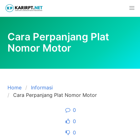
Skip
to
content
Cara Perpanjang Plat
Nomor Motor
Home
Informasi
Cara Perpanjang Plat Nomor Motor
0
0
0