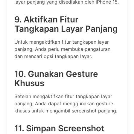
layar panjang yang disediakan oleh iPhone 15.
9. Aktifkan Fitur
Tangkapan Layar Panjang
Untuk mengaktifkan fitur tangkapan layar
panjang, Anda perlu membuka pengaturan
dan mencari opsi tangkapan layar.
10. Gunakan Gesture
Khusus
Setelah mengaktifkan fitur tangkapan layar
panjang, Anda dapat menggunakan gesture
khusus untuk mengambil screenshot panjang.
11. Simpan Screenshot