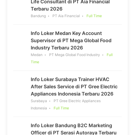
Life Consultant di PT Aia Financial
Terbaru 2026
Bandung
PT Aia Financial
Full Time
Info Loker Medan Key Account
Supervisor di PT Mega Global Food
Industry Terbaru 2026
Medan
PT Mega Global Food Industry
Full
Time
Info Loker Surabaya Trainer HVAC
After Sales Service di PT Gree Electric
Appliances Indonesia Terbaru 2026
Surabaya
PT Gree Electric Appliances
Indonesia
Full Time
Info Loker Bandung B2C Marketing
Officer di PT Serasi Autoraya Terbaru