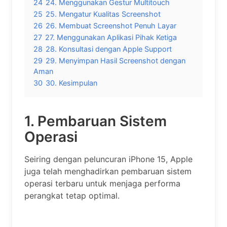
24
24. Menggunakan Gestur Multitouch
25
25. Mengatur Kualitas Screenshot
26
26. Membuat Screenshot Penuh Layar
27
27. Menggunakan Aplikasi Pihak Ketiga
28
28. Konsultasi dengan Apple Support
29
29. Menyimpan Hasil Screenshot dengan
Aman
30
30. Kesimpulan
1. Pembaruan Sistem
Operasi
Seiring dengan peluncuran iPhone 15, Apple
juga telah menghadirkan pembaruan sistem
operasi terbaru untuk menjaga performa
perangkat tetap optimal.