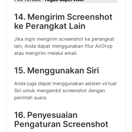
14. Mengirim Screenshot
ke Perangkat Lain
Jika ingin mengirim screenshot ke perangkat
lain, Anda dapat menggunakan fitur AirDrop
atau mengirim melalui email.
15. Menggunakan Siri
Anda juga dapat menggunakan asisten virtual
Siri untuk mengambil screenshot dengan
perintah suara.
16. Penyesuaian
Pengaturan Screenshot