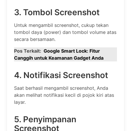
3. Tombol Screenshot
Untuk mengambil screenshot, cukup tekan
tombol daya (power) dan tombol volume atas
secara bersamaan.
Pos Terkait:
Google Smart Lock: Fitur
Canggih untuk Keamanan Gadget Anda
4. Notifikasi Screenshot
Saat berhasil mengambil screenshot, Anda
akan melihat notifikasi kecil di pojok kiri atas
layar.
5. Penyimpanan
Screenshot