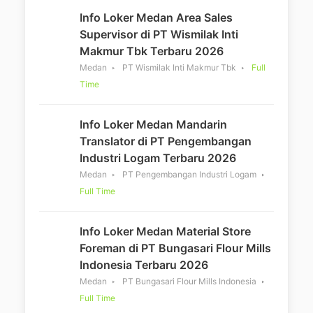
Info Loker Medan Area Sales
Supervisor di PT Wismilak Inti
Makmur Tbk Terbaru 2026
Medan
PT Wismilak Inti Makmur Tbk
Full
Time
Info Loker Medan Mandarin
Translator di PT Pengembangan
Industri Logam Terbaru 2026
Medan
PT Pengembangan Industri Logam
Full Time
Info Loker Medan Material Store
Foreman di PT Bungasari Flour Mills
Indonesia Terbaru 2026
Medan
PT Bungasari Flour Mills Indonesia
Full Time