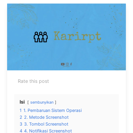
Rate this post
Isi
sembunyikan
1
1. Pembaruan Sistem Operasi
2
2. Metode Screenshot
3
3. Tombol Screenshot
4
4. Notifikasi Screenshot