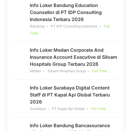
Info Loker Bandung Education
Counsellor di PT IDP Consulting
Indonesia Terbaru 2026
Bandung
PT IDP Consulting Indonesia
Full
Time
Info Loker Medan Corporate And
Insurance Account Executive di Siloam
Hospitals Group Terbaru 2026
Medan
Siloam Hospitals Group
Full Time
Info Loker Surabaya Digital Content
Staff di PT Kapal Api Global Terbaru
2026
Surabaya
PT Kapal Api Global
Full Time
Info Loker Bandung Bancassurance