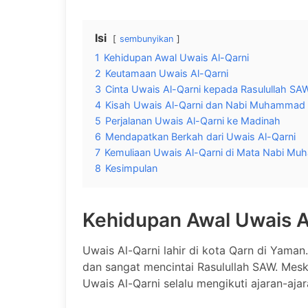
Isi
sembunyikan
1
Kehidupan Awal Uwais Al-Qarni
2
Keutamaan Uwais Al-Qarni
3
Cinta Uwais Al-Qarni kepada Rasulullah SA
4
Kisah Uwais Al-Qarni dan Nabi Muhamma
5
Perjalanan Uwais Al-Qarni ke Madinah
6
Mendapatkan Berkah dari Uwais Al-Qarni
7
Kemuliaan Uwais Al-Qarni di Mata Nabi 
8
Kesimpulan
Kehidupan Awal Uwais A
Uwais Al-Qarni lahir di kota Qarn di Yama
dan sangat mencintai Rasulullah SAW. Mes
Uwais Al-Qarni selalu mengikuti ajaran-aja