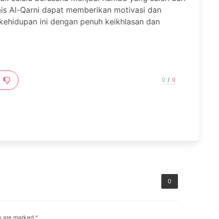
is Al-Qarni dapat memberikan motivasi dan
kehidupan ini dengan penuh keikhlasan dan
0
/
0
0
ds are marked
*