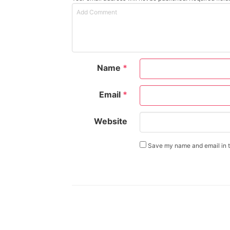
Name
*
Email
*
Website
Save my name and email in th