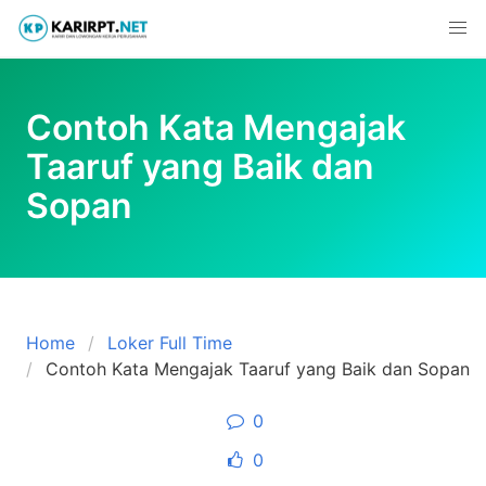
Skip
to
content
Contoh Kata Mengajak
Taaruf yang Baik dan
Sopan
Home
Loker Full Time
Contoh Kata Mengajak Taaruf yang Baik dan Sopan
0
0