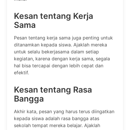
Kesan tentang Kerja
Sama
Pesan tentang kerja sama juga penting untuk
ditanamkan kepada siswa. Ajaklah mereka
untuk selalu bekerjasama dalam setiap
kegiatan, karena dengan kerja sama, segala
hal bisa tercapai dengan lebih cepat dan
efektif.
Kesan tentang Rasa
Bangga
Akhir kata, pesan yang harus terus diingatkan
kepada siswa adalah rasa bangga atas
sekolah tempat mereka belajar. Ajaklah