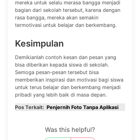
mereka untuk selalu merasa bangga menjadi
bagian dari sekolah tersebut, karena dengan
rasa bangga, mereka akan semakin
termotivasi untuk belajar dan berkembang.
Kesimpulan
Demikianlah contoh kesan dan pesan yang
bisa diberikan kepada siswa di sekolah.
Semoga pesan-pesan tersebut bisa
memberikan inspirasi dan motivasi bagi siswa
untuk terus belajar dan berkembang menjadi
pribadi yang lebih baik di masa depan.
Pos Terkait:
Penjernih Foto Tanpa Aplikasi
Was this helpful?