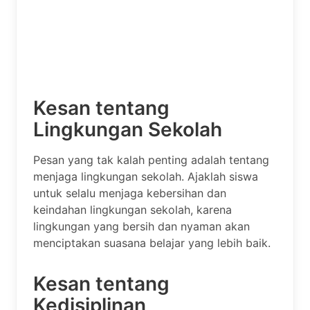
Kesan tentang
Lingkungan Sekolah
Pesan yang tak kalah penting adalah tentang
menjaga lingkungan sekolah. Ajaklah siswa
untuk selalu menjaga kebersihan dan
keindahan lingkungan sekolah, karena
lingkungan yang bersih dan nyaman akan
menciptakan suasana belajar yang lebih baik.
Kesan tentang
Kedisiplinan