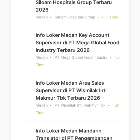
Siloam Hospitals Group Terbaru
2026
Medan
Siloam Hospitals Group
Full Time
Info Loker Medan Key Account
Supervisor di PT Mega Global Food
Industry Terbaru 2026
Medan
PT Mega Global Food Industry
Full
Time
Info Loker Medan Area Sales
Supervisor di PT Wismilak Inti
Makmur Tbk Terbaru 2026
Medan
PT Wismilak Inti Makmur Tbk
Full
Time
Info Loker Medan Mandarin
Translator di PT Pengembangan