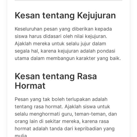
Kesan tentang Kejujuran
Keseluruhan pesan yang diberikan kepada
siswa harus didasari oleh nilai kejujuran.
Ajaklah mereka untuk selalu jujur dalam
segala hal, karena kejujuran adalah pondasi
utama dalam membangun karakter yang baik.
Kesan tentang Rasa
Hormat
Pesan yang tak boleh terlupakan adalah
tentang rasa hormat. Ajaklah siswa untuk
selalu menghormati guru, teman-teman, dan
orang lain di sekitar mereka, karena rasa
hormat adalah tanda dari kepribadian yang
mulia.