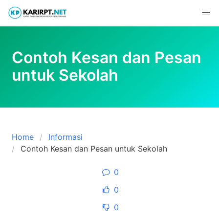
Skip
to
content
Contoh Kesan dan Pesan
untuk Sekolah
Home
Informasi
Contoh Kesan dan Pesan untuk Sekolah
0
0
0