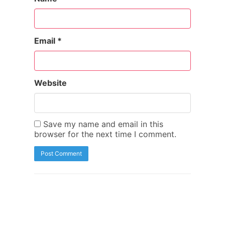
Email
*
Website
Save my name and email in this
browser for the next time I comment.