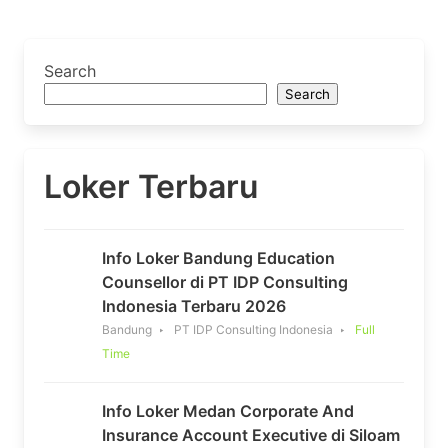
Search
Search
Loker Terbaru
Info Loker Bandung Education
Counsellor di PT IDP Consulting
Indonesia Terbaru 2026
Bandung
PT IDP Consulting Indonesia
Full
Time
Info Loker Medan Corporate And
Insurance Account Executive di Siloam