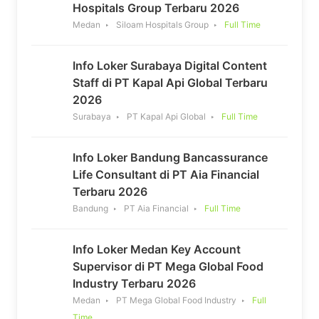
Hospitals Group Terbaru 2026
Medan
Siloam Hospitals Group
Full Time
Info Loker Surabaya Digital Content
Staff di PT Kapal Api Global Terbaru
2026
Surabaya
PT Kapal Api Global
Full Time
Info Loker Bandung Bancassurance
Life Consultant di PT Aia Financial
Terbaru 2026
Bandung
PT Aia Financial
Full Time
Info Loker Medan Key Account
Supervisor di PT Mega Global Food
Industry Terbaru 2026
Medan
PT Mega Global Food Industry
Full
Time