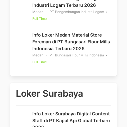
Industri Logam Terbaru 2026
Medan
PT Pengembangan Industri Logam
Full Time
Info Loker Medan Material Store
Foreman di PT Bungasari Flour Mills
Indonesia Terbaru 2026
Medan
PT Bungasari Flour Mills Indonesia
Full Time
Loker Surabaya
Info Loker Surabaya Digital Content
Staff di PT Kapal Api Global Terbaru