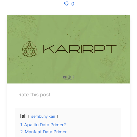
0
Rate this post
Isi
sembunyikan
1
Apa itu Data Primer?
2
Manfaat Data Primer