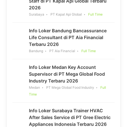
Staff di PT Kapal Api Global Terbaru
2026
Surabaya
PT Kapal Api Global
Full Time
Info Loker Bandung Bancassurance
Life Consultant di PT Aia Financial
Terbaru 2026
Bandung
PT Aia Financial
Full Time
Info Loker Medan Key Account
Supervisor di PT Mega Global Food
Industry Terbaru 2026
Medan
PT Mega Global Food Industry
Full
Time
Info Loker Surabaya Trainer HVAC
After Sales Service di PT Gree Electric
Appliances Indonesia Terbaru 2026