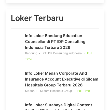
Loker Terbaru
Info Loker Bandung Education
Counsellor di PT IDP Consulting
Indonesia Terbaru 2026
Bandung
PT IDP Consulting Indonesia
Full
Time
Info Loker Medan Corporate And
Insurance Account Executive di Siloam
Hospitals Group Terbaru 2026
Medan
Siloam Hospitals Group
Full Time
Info Loker Surabaya Digital Content