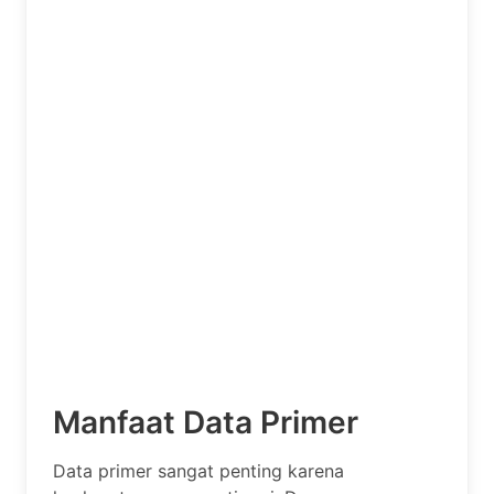
Manfaat Data Primer
Data primer sangat penting karena