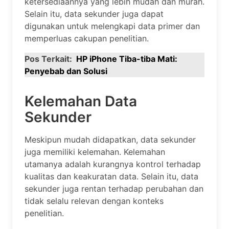
ketersediaannya yang lebih mudah dan murah.
Selain itu, data sekunder juga dapat
digunakan untuk melengkapi data primer dan
memperluas cakupan penelitian.
Pos Terkait:
HP iPhone Tiba-tiba Mati:
Penyebab dan Solusi
Kelemahan Data
Sekunder
Meskipun mudah didapatkan, data sekunder
juga memiliki kelemahan. Kelemahan
utamanya adalah kurangnya kontrol terhadap
kualitas dan keakuratan data. Selain itu, data
sekunder juga rentan terhadap perubahan dan
tidak selalu relevan dengan konteks
penelitian.