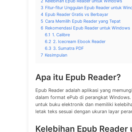
2
Kelebihan Epub Reader untuk Windows
3
Fitur-fitur Unggulan Epub Reader untuk Wi
4
Epub Reader Gratis vs Berbayar
5
Cara Memilih Epub Reader yang Tepat
6
Rekomendasi Epub Reader untuk Windows
6.1
1. Calibre
6.2
2. Icecream Ebook Reader
6.3
3. Sumatra PDF
7
Kesimpulan
Apa itu Epub Reader?
Epub Reader adalah aplikasi yang memung
dalam format ePub di perangkat Windows.
untuk buku elektronik dan memiliki keleb
letak teks sesuai dengan ukuran layar per
Kelebihan Epub Reader