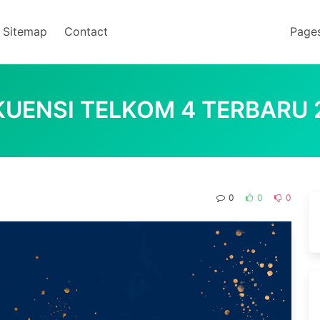
Sitemap
Contact
Page
KUENSI TELKOM 4 TERBARU 
0
0
0