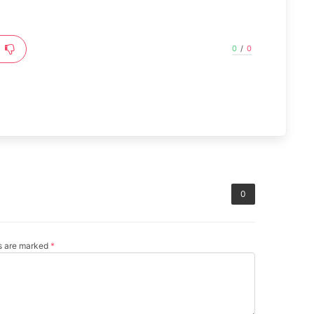
0
/
0
0
ds are marked
*