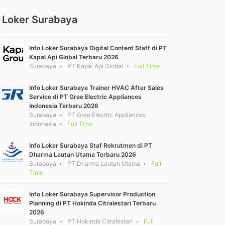
Loker Surabaya
Info Loker Surabaya Digital Content Staff di PT
Kapal Api Global Terbaru 2026
Surabaya
PT Kapal Api Global
Full Time
Info Loker Surabaya Trainer HVAC After Sales
Service di PT Gree Electric Appliances
Indonesia Terbaru 2026
Surabaya
PT Gree Electric Appliances
Indonesia
Full Time
Info Loker Surabaya Staf Rekrutmen di PT
Dharma Lautan Utama Terbaru 2026
Surabaya
PT Dharma Lautan Utama
Full
Time
Info Loker Surabaya Supervisor Production
Planning di PT Hokinda Citralestari Terbaru
2026
Surabaya
PT Hokinda Citralestari
Full