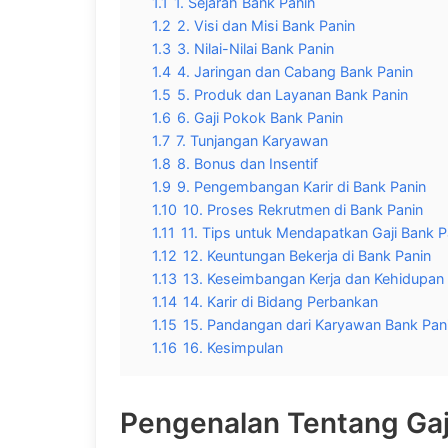
1.1
1. Sejarah Bank Panin
1.2
2. Visi dan Misi Bank Panin
1.3
3. Nilai-Nilai Bank Panin
1.4
4. Jaringan dan Cabang Bank Panin
1.5
5. Produk dan Layanan Bank Panin
1.6
6. Gaji Pokok Bank Panin
1.7
7. Tunjangan Karyawan
1.8
8. Bonus dan Insentif
1.9
9. Pengembangan Karir di Bank Panin
1.10
10. Proses Rekrutmen di Bank Panin
1.11
11. Tips untuk Mendapatkan Gaji Bank P
1.12
12. Keuntungan Bekerja di Bank Panin
1.13
13. Keseimbangan Kerja dan Kehidupan 
1.14
14. Karir di Bidang Perbankan
1.15
15. Pandangan dari Karyawan Bank Pan
1.16
16. Kesimpulan
Pengenalan Tentang Gaj