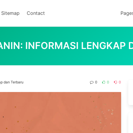
Sitemap
Contact
Page
ANIN: INFORMASI LENGKAP
ap dan Terbaru
0
0
0