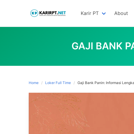
Skip
to
Karir PT
About
content
GAJI BANK P
Home
Loker Full Time
Gaji Bank Panin: Informasi Lengk