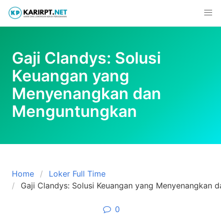
Skip
to
content
Gaji Clandys: Solusi
Keuangan yang
Menyenangkan dan
Menguntungkan
Home
Loker Full Time
Gaji Clandys: Solusi Keuangan yang Menyenangkan 
0