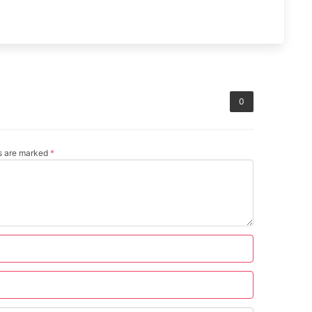
0
ds are marked
*