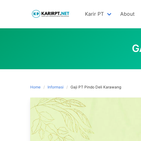
Skip
to
Karir PT
About
content
G
Home
Informasi
Gaji PT Pindo Deli Karawang