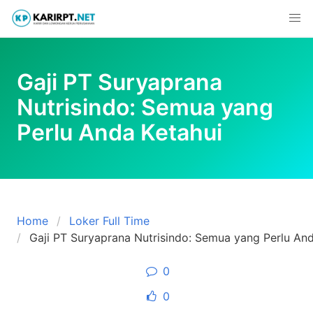
Skip
to
content
Gaji PT Suryaprana
Nutrisindo: Semua yang
Perlu Anda Ketahui
Home
Loker Full Time
Gaji PT Suryaprana Nutrisindo: Semua yang Perlu And
0
0