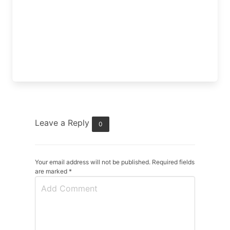
Leave a Reply
0
Your email address will not be published. Required fields
are marked
*