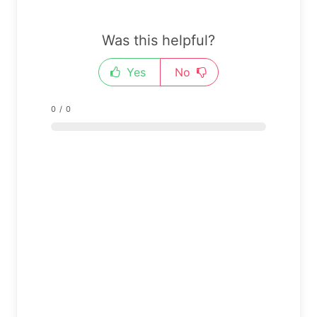
Was this helpful?
Yes
No
0
/
0