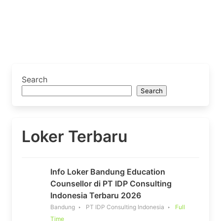
Search
Search
Loker Terbaru
Info Loker Bandung Education
Counsellor di PT IDP Consulting
Indonesia Terbaru 2026
Bandung
PT IDP Consulting Indonesia
Full
Time