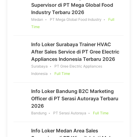
Supervisor di PT Mega Global Food
Industry Terbaru 2026
Medan
PT Mega Global Food Industry
Full
Time
Info Loker Surabaya Trainer HVAC
After Sales Service di PT Gree Electric
Appliances Indonesia Terbaru 2026
Surabaya
PT Gree Electric Appliances
Indonesia
Full Time
Info Loker Bandung B2C Marketing
Officer di PT Serasi Autoraya Terbaru
2026
Bandung
PT Serasi Autoraya
Full Time
Info Loker Medan Area Sales