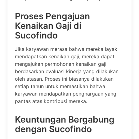
Proses Pengajuan
Kenaikan Gaji di
Sucofindo
Jika karyawan merasa bahwa mereka layak
mendapatkan kenaikan gaji, mereka dapat
mengajukan permohonan kenaikan gaji
berdasarkan evaluasi kinerja yang dilakukan
oleh atasan. Proses ini biasanya dilakukan
setiap tahun untuk memastikan bahwa
karyawan mendapatkan penghargaan yang
pantas atas kontribusi mereka.
Keuntungan Bergabung
dengan Sucofindo