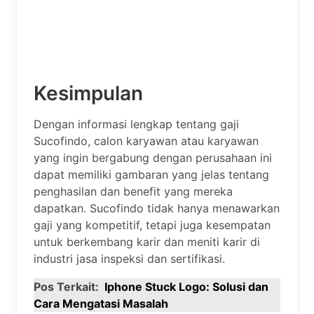
Kesimpulan
Dengan informasi lengkap tentang gaji
Sucofindo, calon karyawan atau karyawan
yang ingin bergabung dengan perusahaan ini
dapat memiliki gambaran yang jelas tentang
penghasilan dan benefit yang mereka
dapatkan. Sucofindo tidak hanya menawarkan
gaji yang kompetitif, tetapi juga kesempatan
untuk berkembang karir dan meniti karir di
industri jasa inspeksi dan sertifikasi.
Pos Terkait:
Iphone Stuck Logo: Solusi dan
Cara Mengatasi Masalah