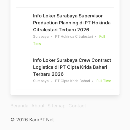
Info Loker Surabaya Supervisor
Production Planning di PT Hokinda
Citralestari Terbaru 2026
Surabaya
PT Hokinda Citralestari
Full
Time
Info Loker Surabaya Crew Contract
Logistics di PT Cipta Krida Bahari
Terbaru 2026
Surabaya
PT Cipta Krida Bahari
Full Time
Beranda
About
Sitemap
Contact
© 2026 KarirPT.Net