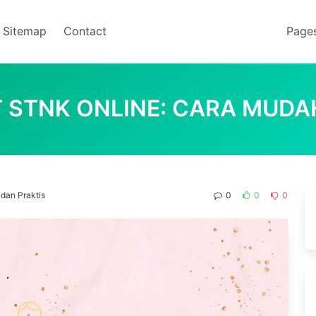
Sitemap
Contact
Page
 STNK ONLINE: CARA MUDA
dan Praktis
0
0
0