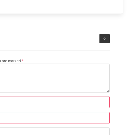
0
ds are marked
*