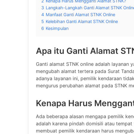
2
Kenapa Harus Mengganti Alamat STNK?
3
Langkah-Langkah Ganti Alamat STNK Onlin
4
Manfaat Ganti Alamat STNK Online
5
Kelebihan Ganti Alamat STNK Online
6
Kesimpulan
Apa itu Ganti Alamat ST
Ganti alamat STNK online adalah layanan 
mengubah alamat tertera pada Surat Tand
adanya layanan ini, pemilik kendaraan tida
mengurus perubahan alamat pada STNK me
Kenapa Harus Menggant
Ada beberapa alasan mengapa pemilik kend
adalah karena pindah domisili atau tempat t
membuat pemilik kendaraan harus mengubah