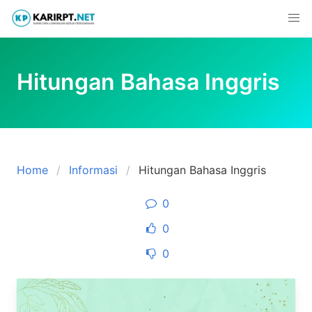
Skip
to
content
Hitungan Bahasa Inggris
Home
Informasi
Hitungan Bahasa Inggris
0
0
0