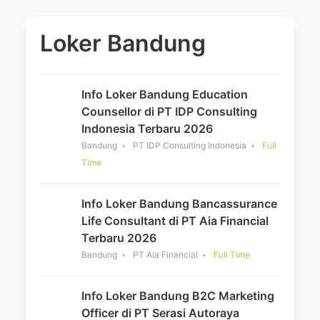
Loker Bandung
Info Loker Bandung Education
Counsellor di PT IDP Consulting
Indonesia Terbaru 2026
Bandung
PT IDP Consulting Indonesia
Full
Time
Info Loker Bandung Bancassurance
Life Consultant di PT Aia Financial
Terbaru 2026
Bandung
PT Aia Financial
Full Time
Info Loker Bandung B2C Marketing
Officer di PT Serasi Autoraya