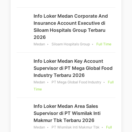
Info Loker Medan Corporate And
Insurance Account Executive di
Siloam Hospitals Group Terbaru
2026
Medan
Siloam Hospitals Group
Full Time
Info Loker Medan Key Account
Supervisor di PT Mega Global Food
Industry Terbaru 2026
Medan
PT Mega Global Food Industry
Full
Time
Info Loker Medan Area Sales
Supervisor di PT Wismilak Inti
Makmur Tbk Terbaru 2026
Medan
PT Wismilak Inti Makmur Tbk
Full