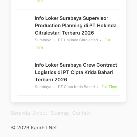
Time
Info Loker Surabaya Supervisor
Production Planning di PT Hokinda
Citralestari Terbaru 2026
Surabaya
PT Hokinda Citralestari
Full
Time
Info Loker Surabaya Crew Contract
Logistics di PT Cipta Krida Bahari
Terbaru 2026
Surabaya
PT Cipta Krida Bahari
Full Time
Beranda
About
Sitemap
Contact
© 2026 KarirPT.Net