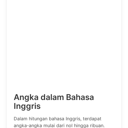
Angka dalam Bahasa
Inggris
Dalam hitungan bahasa Inggris, terdapat
angka-angka mulai dari nol hingga ribuan.