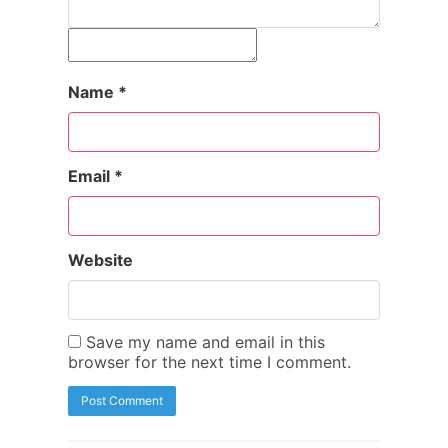
Name
*
Email
*
Website
Save my name and email in this
browser for the next time I comment.