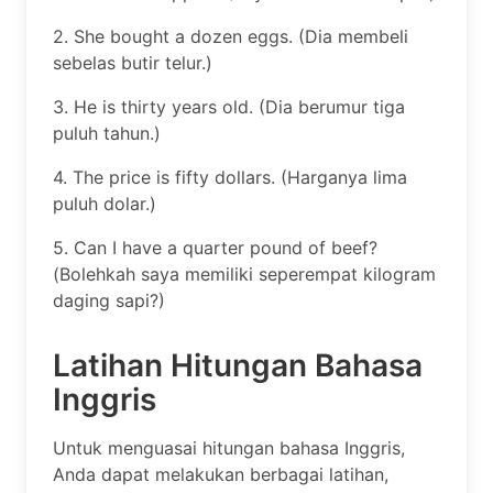
2. She bought a dozen eggs. (Dia membeli
sebelas butir telur.)
3. He is thirty years old. (Dia berumur tiga
puluh tahun.)
4. The price is fifty dollars. (Harganya lima
puluh dolar.)
5. Can I have a quarter pound of beef?
(Bolehkah saya memiliki seperempat kilogram
daging sapi?)
Latihan Hitungan Bahasa
Inggris
Untuk menguasai hitungan bahasa Inggris,
Anda dapat melakukan berbagai latihan,