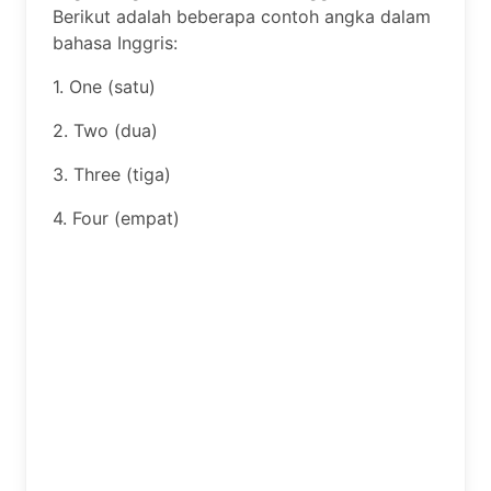
Berikut adalah beberapa contoh angka dalam
bahasa Inggris:
1. One (satu)
2. Two (dua)
3. Three (tiga)
4. Four (empat)