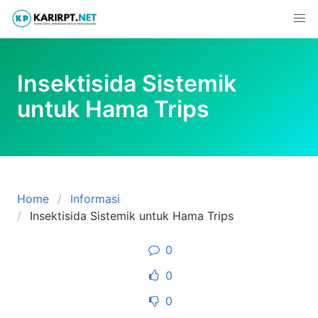
Skip
to
content
Insektisida Sistemik
untuk Hama Trips
Home
Informasi
Insektisida Sistemik untuk Hama Trips
0
0
0