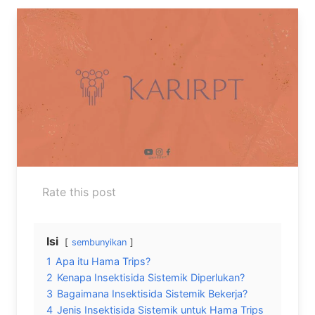
Rate this post
Isi
sembunyikan
1
Apa itu Hama Trips?
2
Kenapa Insektisida Sistemik Diperlukan?
3
Bagaimana Insektisida Sistemik Bekerja?
4
Jenis Insektisida Sistemik untuk Hama Trips