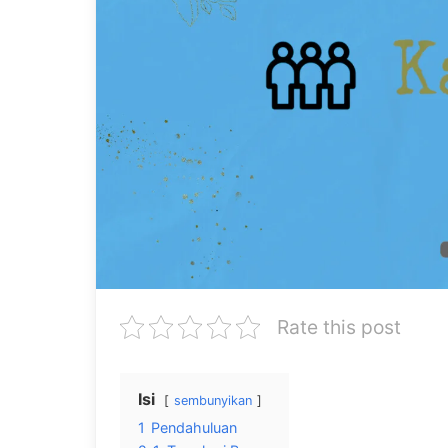
Rate this post
Isi
sembunyikan
1
Pendahuluan