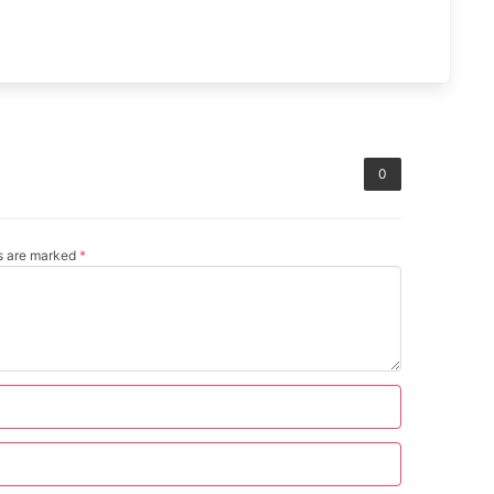
0
ds are marked
*