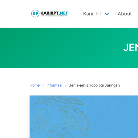
Skip
to
Karir PT
About
content
JE
Home
Informasi
Jenis-jenis Topologi Jaringan