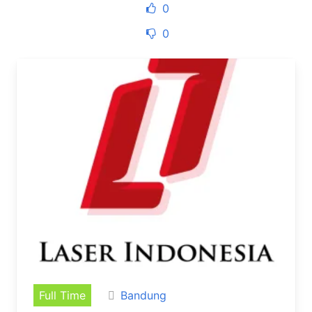
0
0
Full Time
Bandung