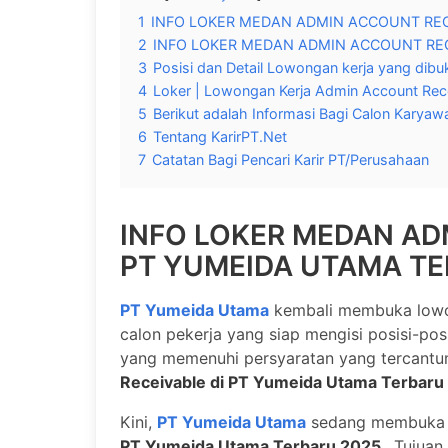
1
INFO LOKER MEDAN ADMIN ACCOUNT REC
2
INFO LOKER MEDAN ADMIN ACCOUNT RE
3
Posisi dan Detail Lowongan kerja yang dibuk
4
Loker | Lowongan Kerja Admin Account Rece
5
Berikut adalah Informasi Bagi Calon Karyaw
6
Tentang KarirPT.Net
7
Catatan Bagi Pencari Karir PT/Perusahaan
INFO LOKER MEDAN AD
PT YUMEIDA UTAMA TE
PT Yumeida Utama
kembali membuka lowon
calon pekerja yang siap mengisi posisi-po
yang memenuhi persyaratan yang tercant
Receivable di PT Yumeida Utama Terbaru
Kini,
PT Yumeida Utama
sedang membuk
PT Yumeida Utama Terbaru 2025
. Tujua