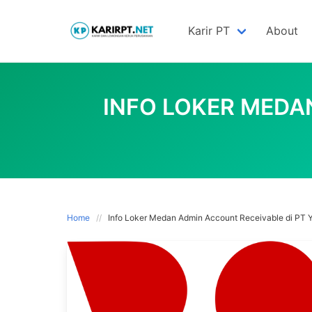
Skip
to
Karir PT
About
content
INFO LOKER MEDA
Home
Info Loker Medan Admin Account Receivable di PT