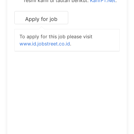
resmi kami di tautan berikut:
KarirPT.Net
.
To apply for this job please visit
www.id.jobstreet.co.id
.