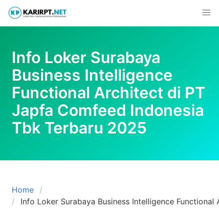
Skip
to
content
Info Loker Surabaya
Business Intelligence
Functional Architect di PT
Japfa Comfeed Indonesia
Tbk Terbaru 2025
Home
Info Loker Surabaya Business Intelligence Functiona