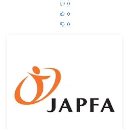
0
0
0