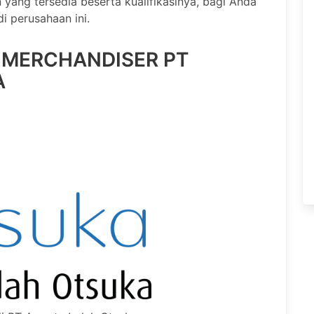
n yang tersedia beserta kualifikasinya, bagi Anda
i perusahaan ini.
 MERCHANDISER PT
A