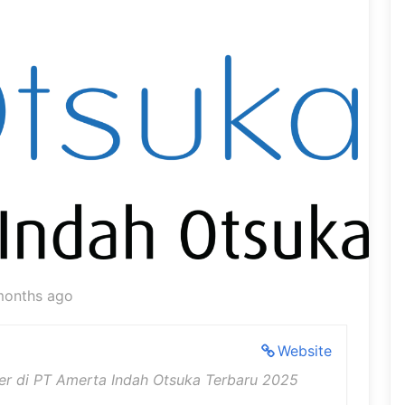
months ago
Website
er di PT Amerta Indah Otsuka Terbaru 2025