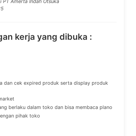
di PT Amerta Indah Otsuka
25
gan kerja yang dibuka :
a dan cek expired produk serta display produk
imarket
ng berlaku dalam toko dan bisa membaca plano
engan pihak toko