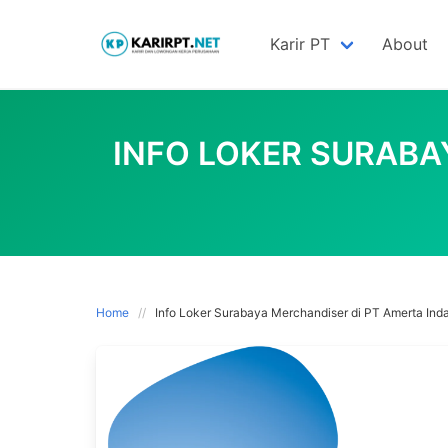
Skip
to
Karir PT
About
content
INFO LOKER SURABA
Home
Info Loker Surabaya Merchandiser di PT Amerta Ind