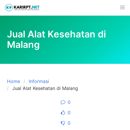
Skip
to
content
Jual Alat Kesehatan di
Malang
Home
Informasi
Jual Alat Kesehatan di Malang
0
0
0