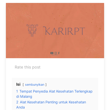
Rate this post
Isi
sembunyikan
1
Tempat Penyedia Alat Kesehatan Terlengkap
di Malang
2
Alat Kesehatan Penting untuk Kesehatan
Anda