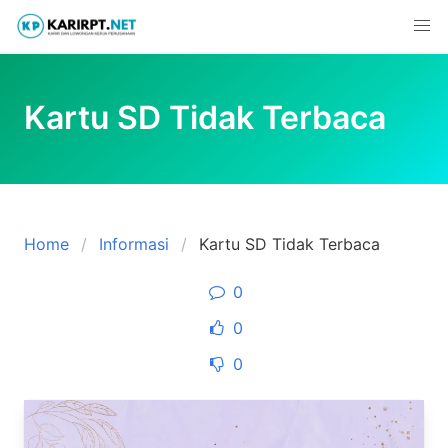
Skip
to
content
Kartu SD Tidak Terbaca
Home
Informasi
Kartu SD Tidak Terbaca
0
0
0