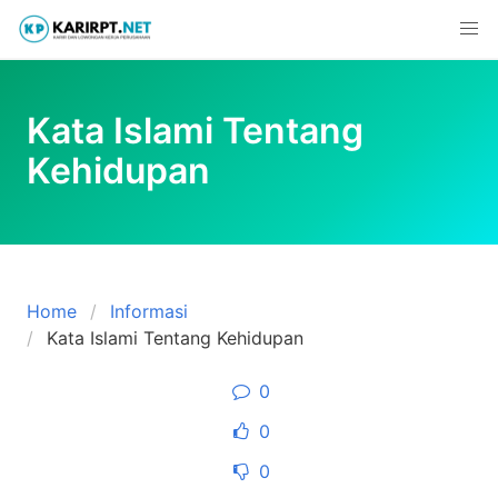
Skip
to
content
Kata Islami Tentang
Kehidupan
Home
Informasi
Kata Islami Tentang Kehidupan
0
0
0