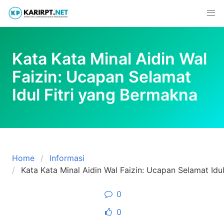
Skip
to
content
Kata Kata Minal Aidin Wal
Faizin: Ucapan Selamat
Idul Fitri yang Bermakna
Home
Informasi
Kata Kata Minal Aidin Wal Faizin: Ucapan Selamat Idu
0
0