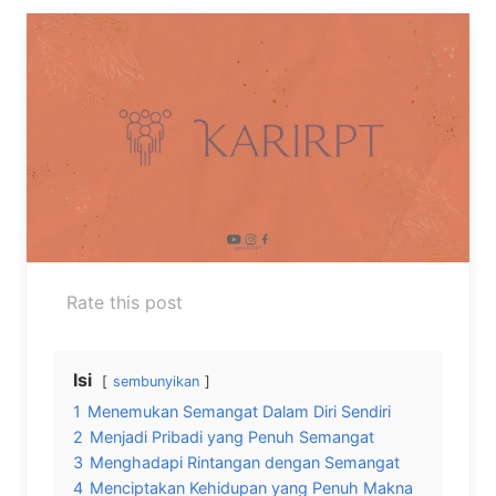
Rate this post
Isi
sembunyikan
1
Menemukan Semangat Dalam Diri Sendiri
2
Menjadi Pribadi yang Penuh Semangat
3
Menghadapi Rintangan dengan Semangat
4
Menciptakan Kehidupan yang Penuh Makna