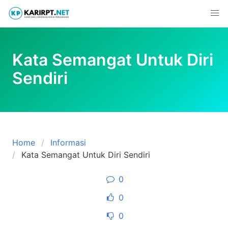
Skip
to
content
Kata Semangat Untuk Diri
Sendiri
Home
Informasi
Kata Semangat Untuk Diri Sendiri
0
0
0