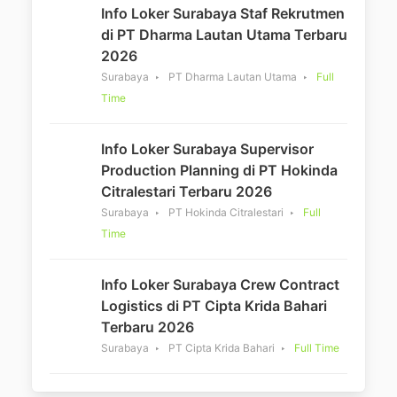
Info Loker Surabaya Staf Rekrutmen
di PT Dharma Lautan Utama Terbaru
2026
Surabaya
PT Dharma Lautan Utama
Full
Time
Info Loker Surabaya Supervisor
Production Planning di PT Hokinda
Citralestari Terbaru 2026
Surabaya
PT Hokinda Citralestari
Full
Time
Info Loker Surabaya Crew Contract
Logistics di PT Cipta Krida Bahari
Terbaru 2026
Surabaya
PT Cipta Krida Bahari
Full Time