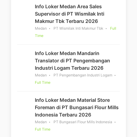
Info Loker Medan Area Sales
Supervisor di PT Wismilak Inti
Makmur Tbk Terbaru 2026
Medan
PT Wismilak Inti Makmur Tbk
Full
Time
Info Loker Medan Mandarin
Translator di PT Pengembangan
Industri Logam Terbaru 2026
Medan
PT Pengembangan Industri Logam
Full Time
Info Loker Medan Material Store
Foreman di PT Bungasari Flour Mills
Indonesia Terbaru 2026
Medan
PT Bungasari Flour Mills Indonesia
Full Time