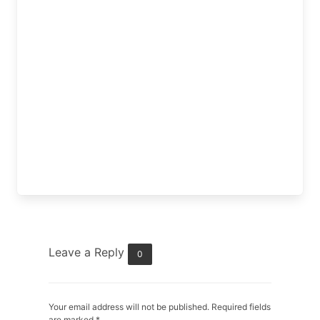
Leave a Reply
0
Your email address will not be published. Required fields
are marked
*