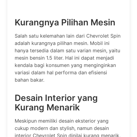
Kurangnya Pilihan Mesin
Salah satu kelemahan lain dari Chevrolet Spin
adalah kurangnya pilihan mesin. Mobil ini
hanya tersedia dalam satu varian mesin, yaitu
mesin bensin 1.5 liter. Hal ini dapat menjadi
kendala bagi konsumen yang menginginkan
variasi dalam hal performa dan efisiensi
bahan bakar.
Desain Interior yang
Kurang Menarik
Meskipun memiliki desain eksterior yang
cukup modern dan stylish, namun desain
interior Chevrolet Spin dinilai kurang menarik.