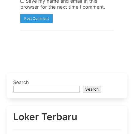
Save my name and email in this
browser for the next time I comment.
Search
Search
Loker Terbaru