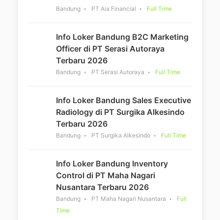
Bandung
PT Aia Financial
Full Time
Info Loker Bandung B2C Marketing
Officer di PT Serasi Autoraya
Terbaru 2026
Bandung
PT Serasi Autoraya
Full Time
Info Loker Bandung Sales Executive
Radiology di PT Surgika Alkesindo
Terbaru 2026
Bandung
PT Surgika Alkesindo
Full Time
Info Loker Bandung Inventory
Control di PT Maha Nagari
Nusantara Terbaru 2026
Bandung
PT Maha Nagari Nusantara
Full
Time