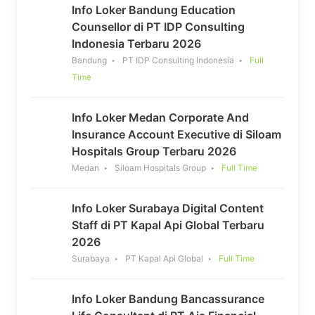
Info Loker Bandung Education
Counsellor di PT IDP Consulting
Indonesia Terbaru 2026
Bandung
PT IDP Consulting Indonesia
Full
Time
Info Loker Medan Corporate And
Insurance Account Executive di Siloam
Hospitals Group Terbaru 2026
Medan
Siloam Hospitals Group
Full Time
Info Loker Surabaya Digital Content
Staff di PT Kapal Api Global Terbaru
2026
Surabaya
PT Kapal Api Global
Full Time
Info Loker Bandung Bancassurance