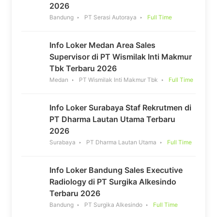
2026
Bandung
PT Serasi Autoraya
Full Time
Info Loker Medan Area Sales
Supervisor di PT Wismilak Inti Makmur
Tbk Terbaru 2026
Medan
PT Wismilak Inti Makmur Tbk
Full Time
Info Loker Surabaya Staf Rekrutmen di
PT Dharma Lautan Utama Terbaru
2026
Surabaya
PT Dharma Lautan Utama
Full Time
Info Loker Bandung Sales Executive
Radiology di PT Surgika Alkesindo
Terbaru 2026
Bandung
PT Surgika Alkesindo
Full Time