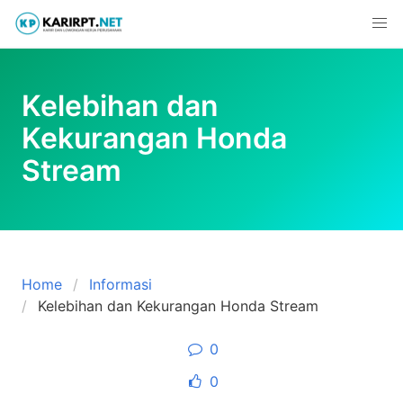
Skip
to
content
Kelebihan dan
Kekurangan Honda
Stream
Home
Informasi
Kelebihan dan Kekurangan Honda Stream
0
0