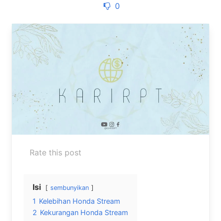
0
Rate this post
Isi
sembunyikan
1
Kelebihan Honda Stream
2
Kekurangan Honda Stream