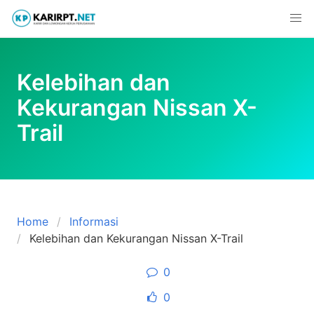
Skip
to
content
Kelebihan dan
Kekurangan Nissan X-
Trail
Home
Informasi
Kelebihan dan Kekurangan Nissan X-Trail
0
0