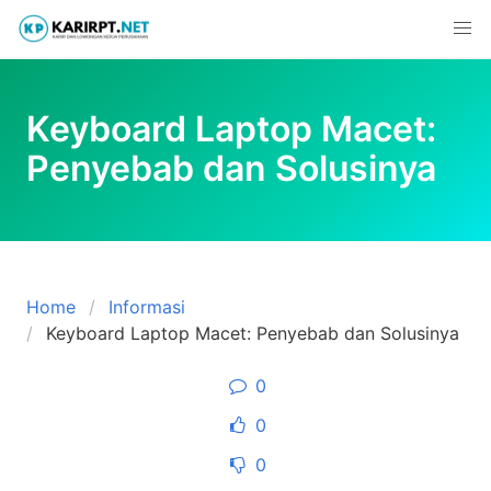
Skip
to
content
Keyboard Laptop Macet:
Penyebab dan Solusinya
Home
Informasi
Keyboard Laptop Macet: Penyebab dan Solusinya
0
0
0