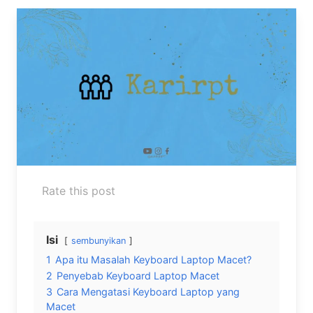
Rate this post
Isi
sembunyikan
1
Apa itu Masalah Keyboard Laptop Macet?
2
Penyebab Keyboard Laptop Macet
3
Cara Mengatasi Keyboard Laptop yang
Macet